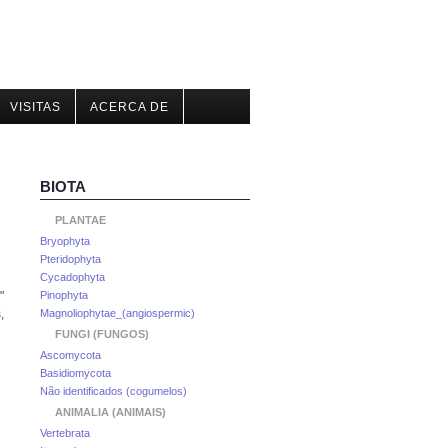
VISITAS
ACERCA DE
BIOTA
PLANTAE
Bryophyta
Pteridophyta
Cycadophyta
"
Pinophyta
,
Magnoliophytae_(angiospermic)
FUNGI (FUNGOS)
Ascomycota
Basidiomycota
Não identificados (cogumelos)
ANIMALIA (ANIMAIS)
Vertebrata