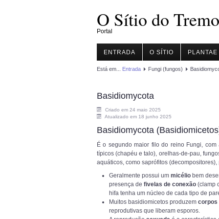
O Sítio do Tremo
Portal
ENTRADA
O SÍTIO
PLANTAE
Está em...
Entrada
Fungi (fungos)
Basidiomyc
Basidiomycota
Criado em 24 maio 2025
Atualizado em 18 junho 2025
Basidiomycota (Basidiomicetos
É o segundo maior filo do reino Fungi, com
típicos (chapéu e talo), orelhas-de-pau, fun
aquáticos, como saprófitos (decompositores), 
Geralmente possui um
micélio
bem desenv
presença de
fivelas de conexão
(clamp c
hifa tenha um núcleo de cada tipo de paren
Muitos basidiomicetos produzem
corpos 
reprodutivas que liberam esporos.