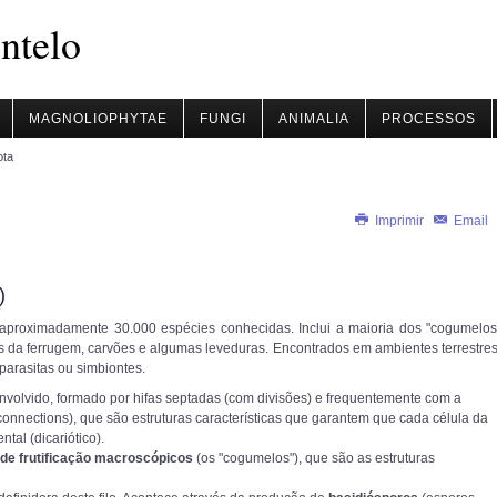
ntelo
MAGNOLIOPHYTAE
FUNGI
ANIMALIA
PROCESSOS
ota
Imprimir
Email
)
 aproximadamente 30.000 espécies conhecidas. Inclui a maioria dos "cogumelos
gos da ferrugem, carvões e algumas leveduras. Encontrados em ambientes terrestres
parasitas ou simbiontes.
olvido, formado por hifas septadas (com divisões) e frequentemente com a
onnections), que são estruturas características que garantem que cada célula da
tal (dicariótico).
de frutificação macroscópicos
(os "cogumelos"), que são as estruturas