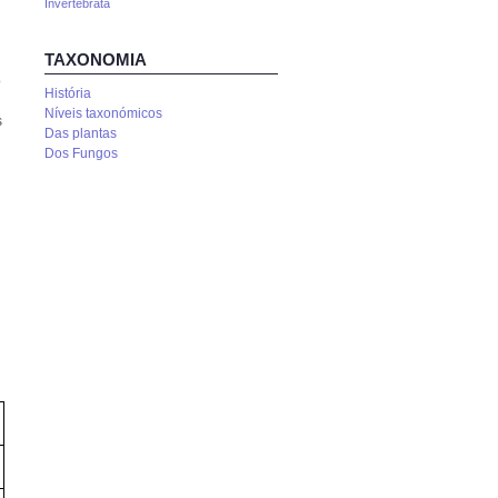
Invertebrata
TAXONOMIA
o
História
Níveis taxonómicos
s
Das plantas
Dos Fungos