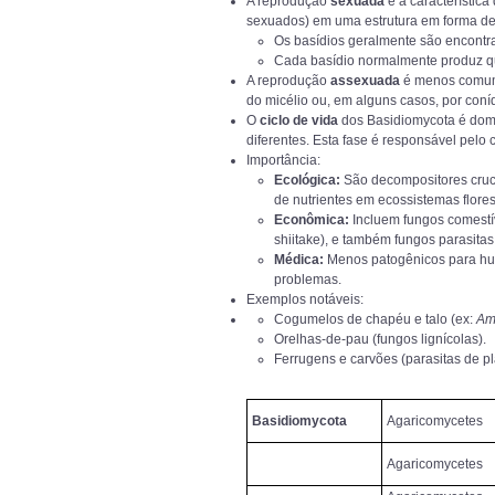
A reprodução
sexuada
é a característica
sexuados) em uma estrutura em forma d
Os basídios geralmente são encontra
Cada basídio normalmente produz qu
A reprodução
assexuada
é menos comum
do micélio ou, em alguns casos, por coní
O
ciclo de vida
dos Basidiomycota é domi
diferentes. Esta fase é responsável pelo 
Importância:
Ecológica:
São decompositores cruci
de nutrientes em ecossistemas flores
Econômica:
Incluem fungos comestí
shiitake), e também fungos parasita
Médica:
Menos patogênicos para h
problemas.
Exemplos notáveis:
Cogumelos de chapéu e talo (ex:
Am
Orelhas-de-pau (fungos lignícolas).
Ferrugens e carvões (parasitas de pl
Basidiomycota
Agaricomycetes
Agaricomycetes