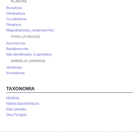
ANIMALIA
PLANTAE
Bryophyta
Pteridophyta
PROCESSOS
Cycadophyta
Pinophyta
Magnoliophytae_(angiospermic)
VISITAS
FUNGI (FUNGOS)
Ascomycota
ACERCA DE
Basidiomycota
Não identificados (cogumelos)
ANIMALIA (ANIMAIS)
Vertebrata
Invertebrata
TAXONOMIA
História
Níveis taxonómicos
Das plantas
Dos Fungos