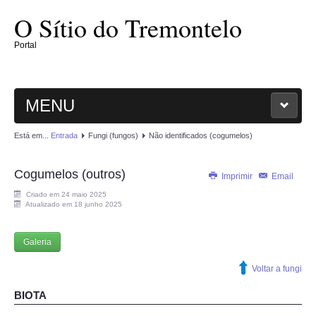
O Sítio do Tremontelo
Portal
MENU
Está em...
Entrada
Fungi (fungos)
Não identificados (cogumelos)
ENTRADA
Cogumelos (outros)
O SÍTIO
Imprimir
Email
Criado em 24 maio 2025
Atualizado em 18 junho 2025
PLANTAE
Galeria
MAGNOLIOPHYTAE
Voltar a fungi
FUNGI
BIOTA