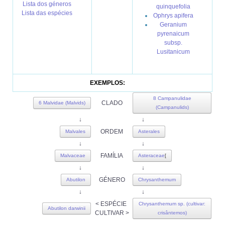
Lista dos géneros
quinquefolia
Lista das espécies
Ophrys apifera
Geranium
pyrenaicum
subsp.
Lusitanicum
EXEMPLOS:
8 Campanulidae
CLADO
6 Malvidae (Malvids)
(Campanulids)
↓
↓
ORDEM
Malvales
Asterales
↓
↓
FAMÍLIA
Malvaceae
Asteraceae
[
↓
↓
GÉNERO
Abutilon
Chrysanthemum
↓
↓
< ESPÉCIE
Chrysanthemum sp. (cultivar:
Abutilon darwinii
CULTIVAR >
crisântemos)