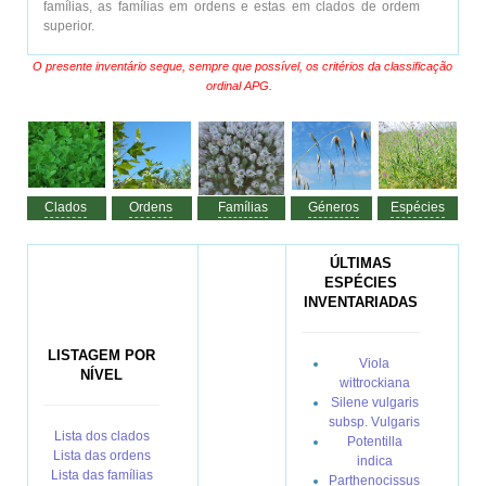
ANIMALIA
famílias, as famílias em ordens e estas em clados de ordem
superior.
PROCESSOS
O presente inventário segue, sempre que possível, os critérios da
classificação
ordinal APG
.
VISITAS
ACERCA DE
Clados
Ordens
Famílias
Géneros
Espécies
ÚLTIMAS
ESPÉCIES
INVENTARIADAS
LISTAGEM POR
Viola
NÍVEL
wittrockiana
Silene vulgaris
subsp. Vulgaris
Lista dos clados
Potentilla
Lista das ordens
indica
Lista das famílias
Parthenocissus