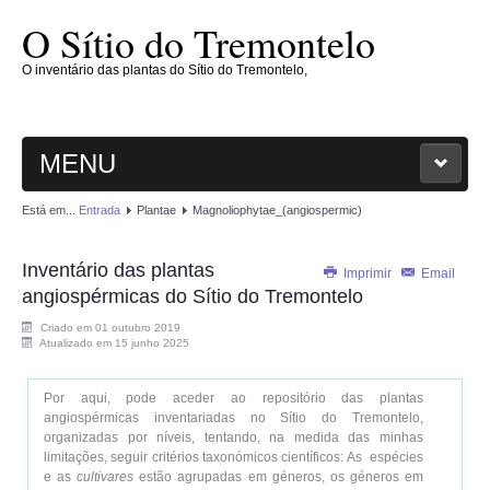
O Sítio do Tremontelo
O inventário das plantas do Sítio do Tremontelo,
MENU
Está em...
Entrada
Plantae
Magnoliophytae_(angiospermic)
ENTRADA
Inventário das plantas
O SÍTIO
Imprimir
Email
angiospérmicas do Sítio do Tremontelo
PLANTAE
Criado em 01 outubro 2019
Atualizado em 15 junho 2025
MAGNOLIOPHYTAE
Por aqui, pode aceder ao repositório das plantas
angiospérmicas inventariadas no Sítio do Tremontelo,
organizadas por níveis, tentando, na medida das minhas
FUNGI
limitações, seguir critérios taxonómicos científicos: As espécies
e as
cultivares
estão agrupadas em géneros, os géneros em