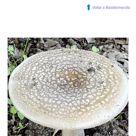
ANIMALIA
Voltar a Basidiomycota
PROCESSOS
VISITAS
ACERCA DE