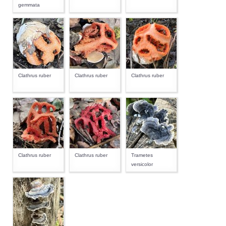
gemmata
Clathrus ruber
Clathrus ruber
Clathrus ruber
Clathrus ruber
Clathrus ruber
Trametes
versicolor