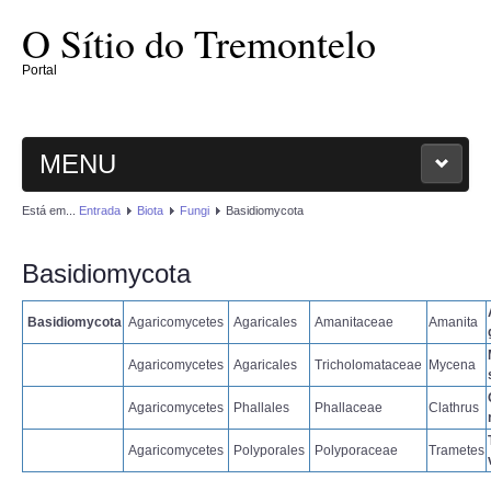
O Sítio do Tremontelo
Portal
MENU
Está em...
Entrada
Biota
Fungi
Basidiomycota
ENTRADA
Basidiomycota
O SÍTIO
Basidiomycota
Agaricomycetes
Agaricales
Amanitaceae
Amanita
PLANTAE
Agaricomycetes
Agaricales
Tricholomataceae
Mycena
MAGNOLIOPHYTAE
Agaricomycetes
Phallales
Phallaceae
Clathrus
FUNGI
Agaricomycetes
Polyporales
Polyporaceae
Trametes