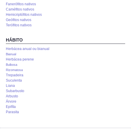
Fanerófitos nativos
Caméfitos nativos
Hemicriptófitos nativos
Geófitos nativos
Terófitos nativos
HÁBITO
Herbácea anual ou bianual
Bianual
Herbácea perene
Bulbosa
Rizomatosa
Trepadeira
Suculenta
Liana
Subarbusto
Arbusto
Árvore
Epifíta
Parasita