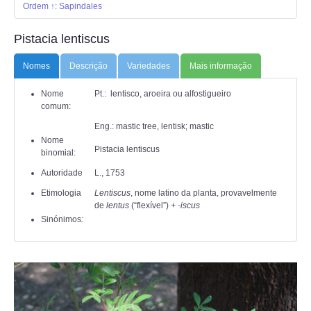
ANIMALIA
Ordem ↑: Sapindales
Pistacia lentiscus
PROCESSOS
Nomes
Descrição
Variedades
Mais informação
VISITAS
Nome
Pt.: lentisco, aroeira ou alfostigueiro
comum:
ACERCA DE
Eng.: mastic tree, lentisk; mastic
Nome
Pistacia lentiscus
binomial:
Autoridade
L., 1753
Etimologia
Lentiscus
, nome latino da planta,
provavelmente
de
l
entus
(
“
flexível
”
)
+‎
-
iscus
Sinónimos
: