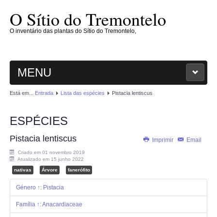
O Sítio do Tremontelo
O inventário das plantas do Sítio do Tremontelo,
MENU
Está em...
Entrada
Lista das espécies
Pistacia lentiscus
ENTRADA
ESPÉCIES
O SÍTIO
Pistacia lentiscus
Imprimir
Email
PLANTAE
Criado em 01 novembro 2019
Atualizado em 15 junho 2022
MAGNOLIOPHYTAE
nativas
Árvore
fanerófito
Género ↑: Pistacia
FUNGI
Família ↑: Anacardiaceae