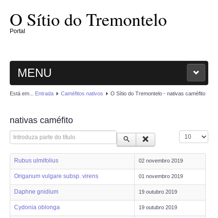
O Sítio do Tremontelo
Portal
MENU
Está em...
Entrada
Caméfitos nativos
O Sítio do Tremontelo - nativas caméfito
ENTRADA
nativas caméfito
O SÍTIO
Introduza parte do título
Qtd. a mostrar
PLANTAE
Rubus ulmifolius
02 novembro 2019
MAGNOLIOPHYTAE
Origanum vulgare subsp. virens
01 novembro 2019
Daphne gnidium
19 outubro 2019
FUNGI
Cydonia oblonga
19 outubro 2019