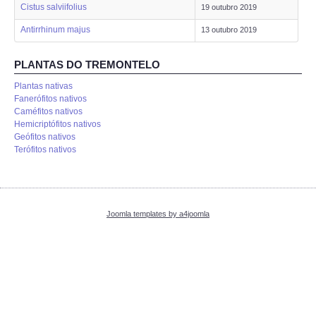
ANIMALIA
Cistus salviifolius
19 outubro 2019
Antirrhinum majus
13 outubro 2019
PROCESSOS
PLANTAS DO TREMONTELO
VISITAS
Plantas nativas
Fanerófitos nativos
ACERCA DE
Caméfitos nativos
Hemicriptófitos nativos
Geófitos nativos
Terófitos nativos
Joomla templates by a4joomla