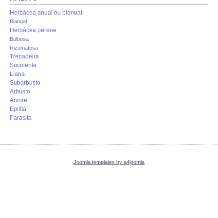
ANIMALIA
Herbácea anual ou bianual
Bianual
PROCESSOS
Herbácea perene
Bulbosa
Rizomatosa
VISITAS
Trepadeira
Suculenta
Liana
ACERCA DE
Subarbusto
Arbusto
Árvore
Epifíta
Parasita
Joomla templates by a4joomla