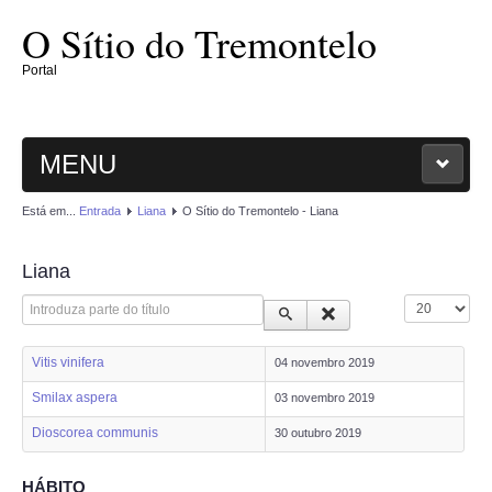
O Sítio do Tremontelo
Portal
MENU
Está em...
Entrada
Liana
O Sítio do Tremontelo - Liana
ENTRADA
Liana
O SÍTIO
Introduza parte do título
Qtd. a mostrar
PLANTAE
Vitis vinifera
04 novembro 2019
MAGNOLIOPHYTAE
Smilax aspera
03 novembro 2019
Dioscorea communis
30 outubro 2019
FUNGI
HÁBITO