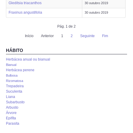
Gleditsia triacanthos
30 outubro 2019
Fraxinus angustifolia
30 outubro 2019
Pág. 1 de 2
Início
Anterior
1
2
Seguinte
Fim
HÁBITO
Herbácea anual ou bianual
Bianual
Herbácea perene
Bulbosa
Rizomatosa
Trepadeira
Suculenta
Liana
Subarbusto
Arbusto
Árvore
Epifíta
Parasita