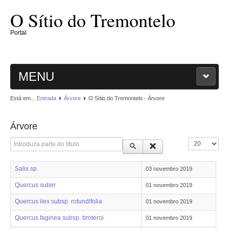
O Sítio do Tremontelo
Portal
MENU
Está em...
Entrada
Árvore
O Sítio do Tremontelo - Árvore
ENTRADA
Árvore
O SÍTIO
Introduza parte do título
Qtd. a mostrar
PLANTAE
Salix sp.
03 novembro 2019
MAGNOLIOPHYTAE
Quercus suber
01 novembro 2019
Quercus ilex subsp. rotundifolia
01 novembro 2019
FUNGI
Quercus faginea subsp. broteroi
01 novembro 2019