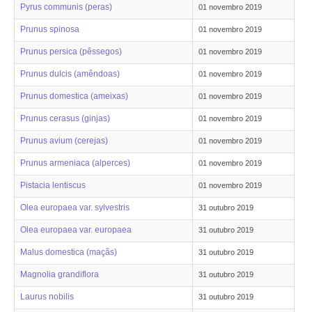
ANIMALIA
Pyrus communis (peras)
01 novembro 2019
Prunus spinosa
01 novembro 2019
PROCESSOS
Prunus persica (pêssegos)
01 novembro 2019
Prunus dulcis (amêndoas)
VISITAS
01 novembro 2019
Prunus domestica (ameixas)
01 novembro 2019
ACERCA DE
Prunus cerasus (ginjas)
01 novembro 2019
Prunus avium (cerejas)
01 novembro 2019
Prunus armeniaca (alperces)
01 novembro 2019
Pistacia lentiscus
01 novembro 2019
Olea europaea var. sylvestris
31 outubro 2019
Olea europaea var. europaea
31 outubro 2019
Malus domestica (maçãs)
31 outubro 2019
Magnolia grandiflora
31 outubro 2019
Laurus nobilis
31 outubro 2019