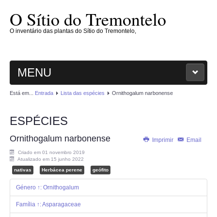
O Sítio do Tremontelo
O inventário das plantas do Sítio do Tremontelo,
MENU
Está em...
Entrada
Lista das espécies
Ornithogalum narbonense
ENTRADA
ESPÉCIES
O SÍTIO
Ornithogalum narbonense
Imprimir
Email
PLANTAE
Criado em 01 novembro 2019
Atualizado em 15 junho 2022
MAGNOLIOPHYTAE
nativas
Herbácea perene
geófito
Género ↑: Ornithogalum
FUNGI
Família ↑: Asparagaceae