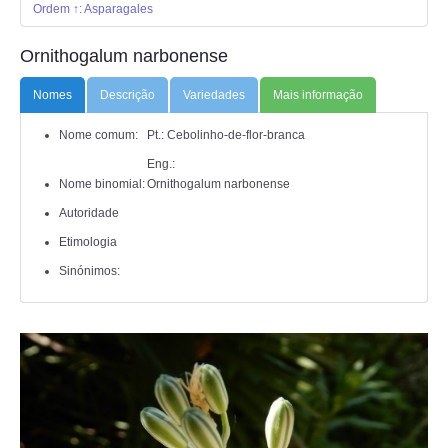
ANIMALIA
Ordem ↑: Asparagales
Ornithogalum narbonense
PROCESSOS
Nomes
Descrição
Variedades
Mais informação
VISITAS
Nome comum:
Pt.: Cebolinho-de-flor-branca
ACERCA DE
Eng.:
Nome binomial:
Ornithogalum narbonense
Autoridade
Etimologia
Sinónimos: