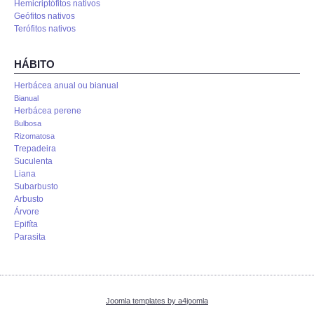
Hemicriptófitos nativos
Geófitos nativos
Terófitos nativos
HÁBITO
Herbácea anual ou bianual
Bianual
Herbácea perene
Bulbosa
Rizomatosa
Trepadeira
Suculenta
Liana
Subarbusto
Arbusto
Árvore
Epifíta
Parasita
Joomla templates by a4joomla