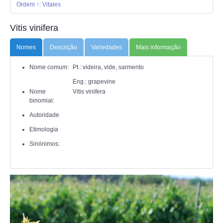
ANIMALIA
Ordem ↑: Vitales
Vitis vinifera
PROCESSOS
Nomes
Descrição
Variedades
Mais informação
VISITAS
Nome comum:
Pt.: videira, vide, sarmento
ACERCA DE
Eng.: grapevine
Nome
Vitis vinifera
binomial:
Autoridade
Etimologia
Sinónimos: