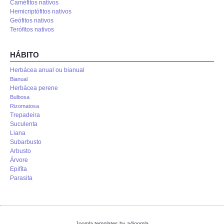
Caméfitos nativos
Hemicriptófitos nativos
Geófitos nativos
Terófitos nativos
HÁBITO
Herbácea anual ou bianual
Bianual
Herbácea perene
Bulbosa
Rizomatosa
Trepadeira
Suculenta
Liana
Subarbusto
Arbusto
Árvore
Epifíta
Parasita
Joomla templates by a4joomla