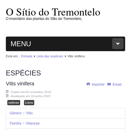
O Sítio do Tremontelo
O inventário das plantas do Sítio do Tremontelo,
MENU
Está em...
Entrada
Lista das espécies
Vitis vinifera
ENTRADA
ESPÉCIES
O SÍTIO
Vitis vinifera
Imprimir
Email
PLANTAE
Criado em 04 novembro 2019
Atualizado em 16 junho 2022
MAGNOLIOPHYTAE
nativas
Liana
Género ↑: Vitis
FUNGI
Família ↑: Vitaceae