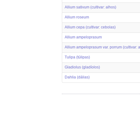
Allium sativum (cultivar: alhos)
Allium roseum
Allium cepa (cultivar: cebolas)
Allium ampeloprasum
Allium ampeloprasum var. porrum (cultivar: 
Tulipa (túlipas)
Gladiolus (gladíolos)
Dahlia (dálias)