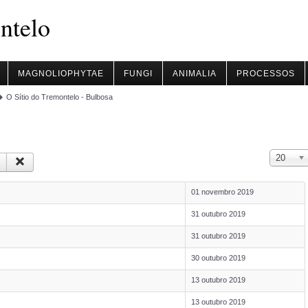
ntelo
MAGNOLIOPHYTAE
FUNGI
ANIMALIA
PROCESSOS
O Sítio do Tremontelo - Bulbosa
Qtd. a mos
20
01 novembro 2019
31 outubro 2019
31 outubro 2019
30 outubro 2019
13 outubro 2019
13 outubro 2019