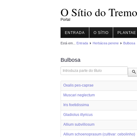
O Sítio do Tremo
Portal
ENTRADA
O SÍTIO
PLANTAE
Está em...
Entrada
Herbácea perene
Bulbosa
Bulbosa
Introduza parte do título
Oxalis pes-caprae
Muscari neglectum
Iris foetidissima
Gladiolus illyricus
Allium subvillosum
Allium schoenoprasum (cultivar: cebolinho)