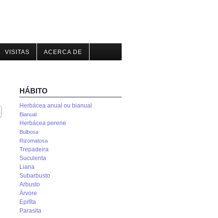
VISITAS
ACERCA DE
HÁBITO
Herbácea anual ou bianual
trar
Bianual
Herbácea perene
Bulbosa
Rizomatosa
Trepadeira
Suculenta
Liana
Subarbusto
Arbusto
Árvore
Epifíta
Parasita