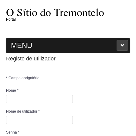
O Sítio do Tremontelo
Portal
MENU
Registo de utilizador
ENTRADA
O SÍTIO
*
Campo obrigatório
Nome
*
PLANTAE
MAGNOLIOPHYTAE
Nome de utilizador
*
FUNGI
Senha
*